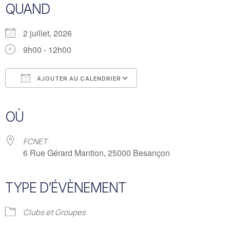
QUAND
2 juillet, 2026
9h00 - 12h00
AJOUTER AU CALENDRIER
Télécharger ICS
Calendrier Google
iCalendar
Office 365
Outlook Live
OÙ
FCNET
6 Rue Gérard Mantion, 25000 Besançon
TYPE D’ÉVÈNEMENT
Clubs et Groupes