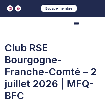
Espace membre
Accueil
Évènements
>
>
Club RSE Bourgogne-Franche-Comté
Qui sommes-nous
– 2 juillet 2026 | MFQ-BFC
Club RSE
Bourgogne-
Franche-Comté – 2
juillet 2026 | MFQ-
BFC