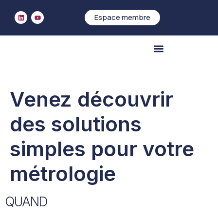
Espace membre
Accueil
Évènements
>
>
Venez découvrir des solutions
Qui sommes-nous
simples pour votre métrologie
Venez découvrir
des solutions
simples pour votre
métrologie
QUAND